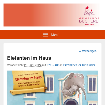
Gemeindebücherei Haag i. OB
Menü
Bilder-
← Vorheriges
Navigation
Elefanten im Haus
Veröffentlicht
26. Juni 2024
mit
570 × 403
in
Erzähltheater für Kinder