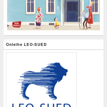
Primärer
Onleihe LEO-SUED
Seitenleisten-
Widgetbereich