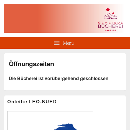
Gemeindebücherei Haag i. OB
Menü
Öffnungszeiten
Die Bücherei ist vorübergehend geschlossen
Primärer
Onleihe LEO-SUED
Seitenleisten-
Widgetbereich