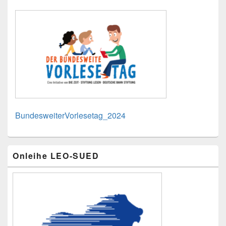
BundesweiterVorlesetag_2024
Primärer
Onleihe LEO-SUED
Seitenleisten-
Widgetbereich