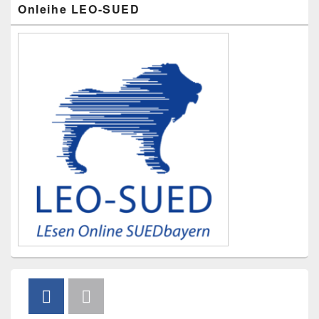
Onleihe LEO-SUED
Seitenleisten-
Widgetbereich