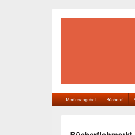
Gemeindebüch
Primäres
Medienangebot
Bücherei
Menü
Bücherflohmarkt 