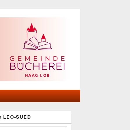
he LEO-SUED
-
ch