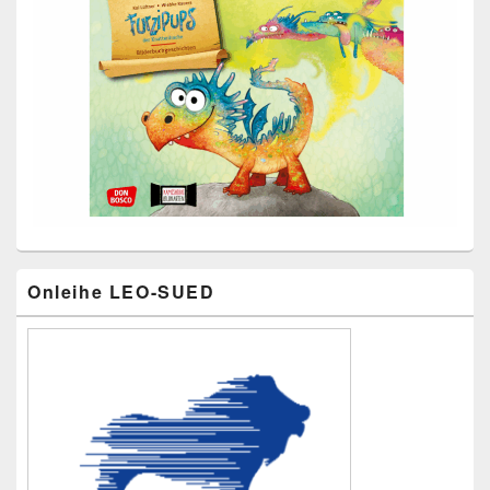
Primärer
Onleihe LEO-SUED
Seitenleisten-
Widgetbereich