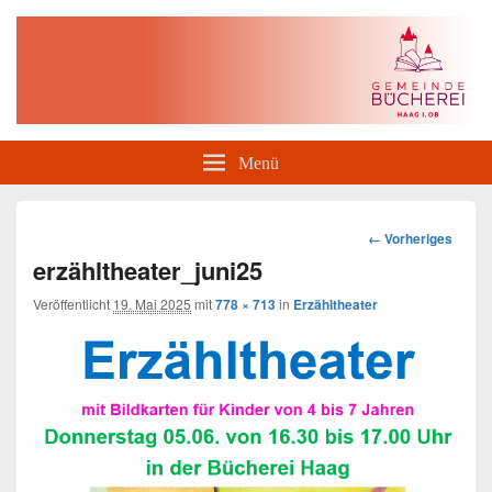
Gemeindebücherei Haag i. OB
Menü
Bilder-
← Vorheriges
Navigation
erzähltheater_juni25
Veröffentlicht
19. Mai 2025
mit
778 × 713
in
Erzähltheater