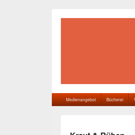
Gemeindebüch
Primäres
Medienangebot
Bücherei
Menü