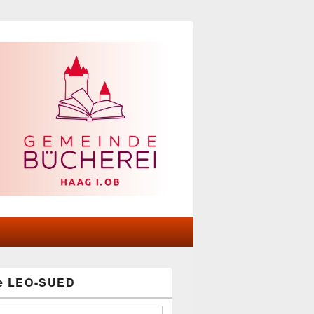
he LEO-SUED
-
ch