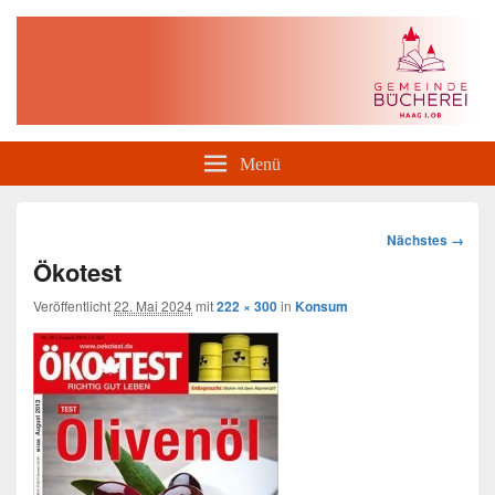
Gemeindebücherei Haag i. OB
Menü
Bilder-
Nächstes →
Navigation
Ökotest
Veröffentlicht
22. Mai 2024
mit
222 × 300
in
Konsum