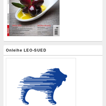
Primärer
Onleihe LEO-SUED
Seitenleisten-
Widgetbereich