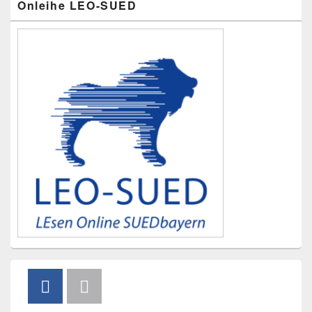
Onleihe LEO-SUED
Seitenleisten-
Widgetbereich