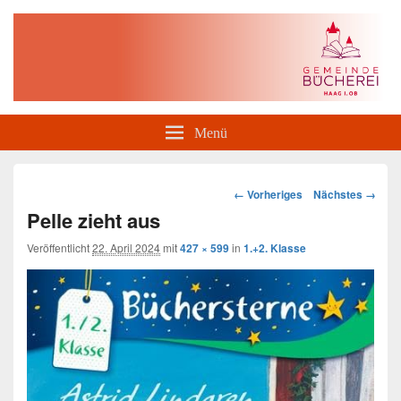
Gemeindebücherei Haag i. OB
Menü
Bilder-
← Vorheriges
Nächstes →
Navigation
Pelle zieht aus
Veröffentlicht
22. April 2024
mit
427 × 599
in
1.+2. Klasse