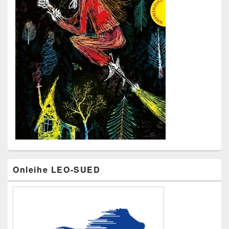
Primärer
Onleihe LEO-SUED
Seitenleisten-
Widgetbereich