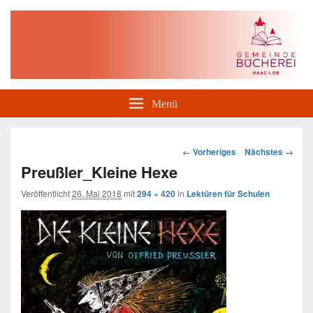
Gemeindebücherei Haag i. OB
Menü
Bilder-
← Vorheriges
Nächstes →
Navigation
Preußler_Kleine Hexe
Veröffentlicht
26. Mai 2018
mit
294 × 420
in
Lektüren für Schulen