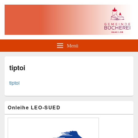
Gemeindebücherei Haag i. OB
Menü
tiptoi
tiptoi
Primärer
Onleihe LEO-SUED
Seitenleisten-
Widgetbereich