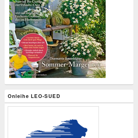
Primärer
Onleihe LEO-SUED
Seitenleisten-
Widgetbereich