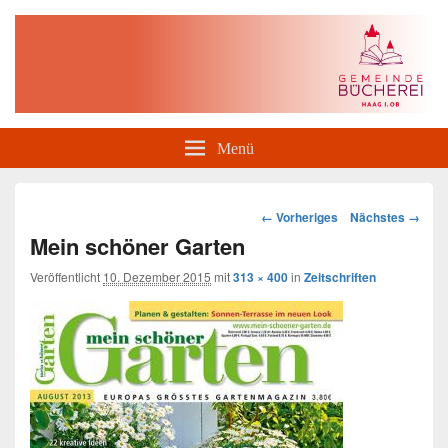
Gemeindebücherei Haag i. OB
Menü
Bilder-
← Vorheriges
Nächstes →
Navigation
Mein schöner Garten
Veröffentlicht
10. Dezember 2015
mit
313 × 400
in
Zeitschriften