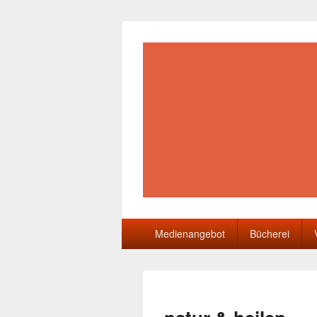
Gemeindebüch
Primäres
Medienangebot
Bücherei
Menü