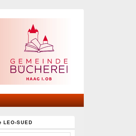
he LEO-SUED
-
ch