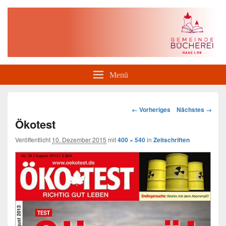
Gemeindebücherei Haag i. OB
Menü
Bilder-
← Vorheriges
Nächstes →
Navigation
Ökotest
Veröffentlicht
10. Dezember 2015
mit
400 × 540
in
Zeitschriften