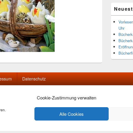
Neuest
Vorlese
Uhr
Bücherka
Bücherk
Eröffnun
Bücherf
ressum
Datenschutz
Cookie-Zustimmung verwalten
ren.
. OB
. Alle Rechte vorbehalten.
Alle Cookies