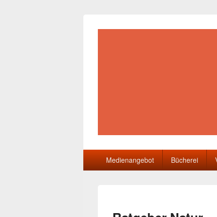
Gemeindebüch
Primäres
Medienangebot
Bücherei
Menü