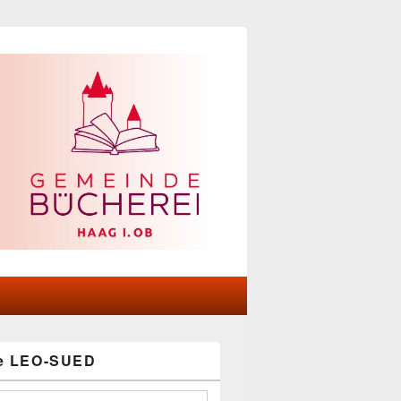
he LEO-SUED
-
ch