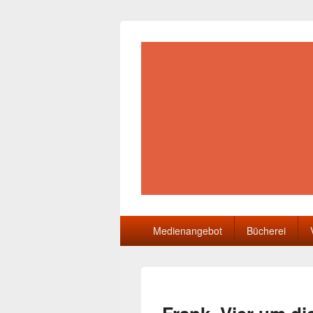
Gemeindebüch
Primäres
Medienangebot
Bücherei
Menü