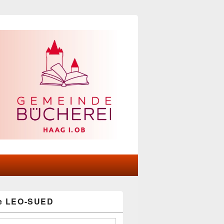
he LEO-SUED
-
ch