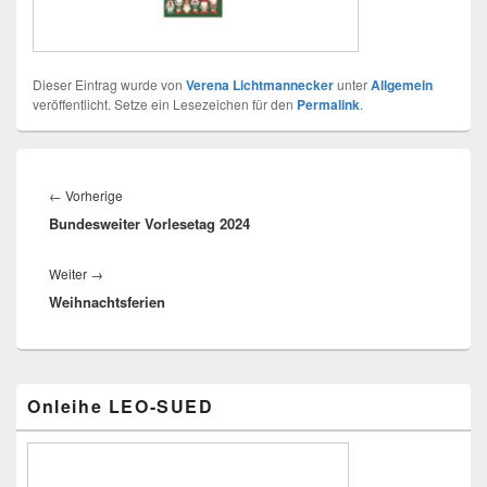
Dieser Eintrag wurde von
Verena Lichtmannecker
unter
Allgemein
veröffentlicht. Setze ein Lesezeichen für den
Permalink
.
Beitragsnavigation
Vorheriger
←
Vorherige
Bundesweiter Vorlesetag 2024
Beitrag:
Nächster
Weiter
→
Weihnachtsferien
Beitrag:
Primärer
Onleihe LEO-SUED
Seitenleisten-
Widgetbereich