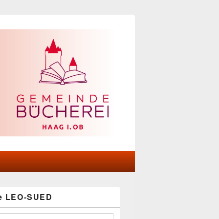
he LEO-SUED
-
ch