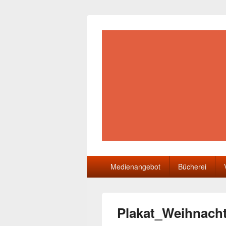
Gemeindebüch
Primäres
Medienangebot
Bücherei
Menü
Plakat_Weihnacht